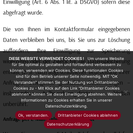
Einwilligung (Art. 6 Abs. 1 lit. a DSGVO) sofern diese
abgefragt wurde.
Die von Ihnen im Kontaktformular eingegebenen
Daten verbleiben bei uns, bis Sie uns zur Löschung
auffordern, Ihre Einwilligung zur Speicherung
DIESE WEBSITE VERWENDET COOKIES !
Um unsere Website
widerrufen oder der Zweck für die Datenspeicherung
für Sie optimal zu gestalten und fortlaufend verbessern zu
entfällt (z. B. nach abgeschlossener Bearbeitung Ihrer
können, verwenden wir Cookies. Diese funktionalen Cookies
sind für den Betrieb unserer Seite notwendig. MIT "OK
Anfrage). Zwingende gesetzliche Bestimmungen –
Verstanden" stimmen Sie der Nutzung von Drittanbieter-
Cookies zu - Mit Klick auf den Link "Drittanbieter Cookies
insbesondere Aufbewahrungsfristen – bleiben
ablehnen" können Sie diese Einwilligung ablehnen. Weitere
Informationen zu Cookies erhalten Sie in unserer
unberührt.
Datenschutzerklärung.
Ok, verstanden.
Drittanbieter Cookies ablehnen
Anfrage per E-Mail, Telefon oder Telefax
Datenschutzerklärung